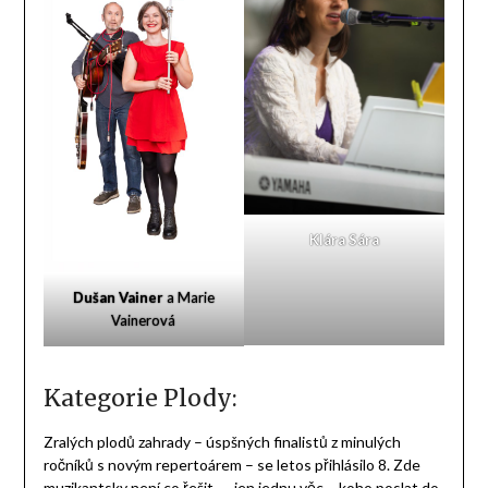
Klára Sára
Dušan Vainer
a Marie
Vainerová
Kategorie Plody:
Zralých plodů zahrady – úspšných finalistů z minulých
ročníků s novým repertoárem – se letos přihlásilo 8. Zde
muzikantsky není co řešit …. jen jednu věc – koho poslat do