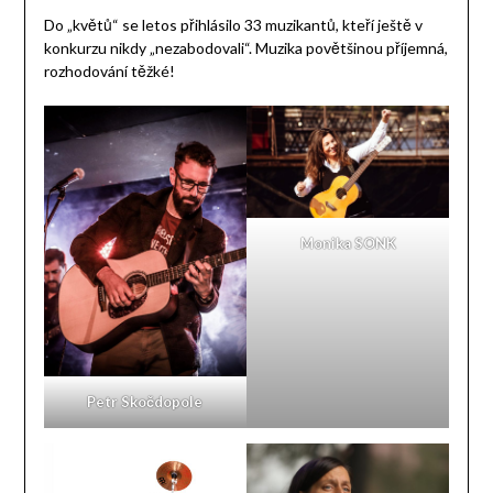
Do „květů“ se letos přihlásilo 33 muzikantů, kteří ještě v
konkurzu nikdy „nezabodovali“. Muzika povětšinou příjemná,
rozhodování těžké!
Monika SONK
Petr Skočdopole