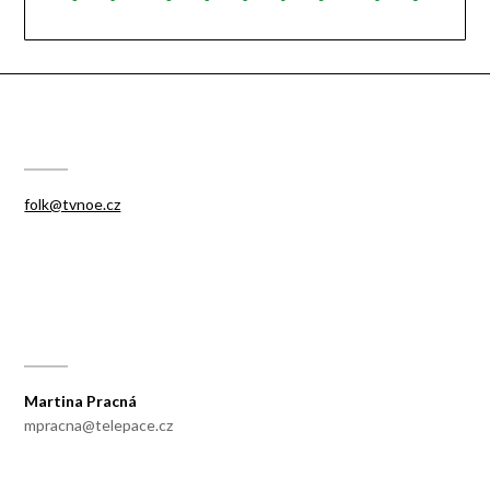
KONKURZ NA FESTIVAL
folk@tvnoe.cz
PRODUKCE
Martina Pracná
mpracna@telepace.cz