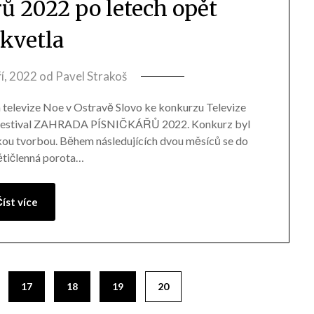
ů 2022 po letech opět
zkvetla
ří, 2022
od
Pavel Strakoš
a televize Noe v Ostravě Slovo ke konkurzu Televize
a festival ZAHRADA PÍSNIČKÁŘŮ 2022. Konkurz byl
skou tvorbou. Během následujících dvou měsíců se do
pětičlenná porota…
íst více
17
18
19
20