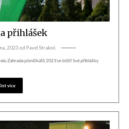
a přihlášek
zna, 2023
od
Pavel Strakoš
alu Zahrada písničkářů 2023 se blíží! Své přihlášky
íst více