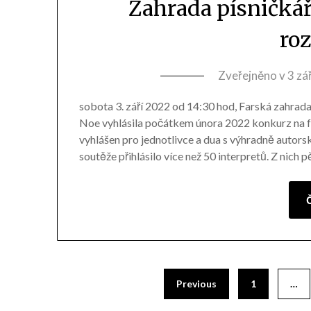
Zahrada písničkář
ro
Zveřejněno v
3 zá
sobota 3. září 2022 od 14:30 hod, Farská zahrad
Noe vyhlásila počátkem února 2022 konkurz n
vyhlášen pro jednotlivce a dua s výhradně autor
soutěže přihlásilo více než 50 interpretů. Z nich 
Č
Previous
1
…